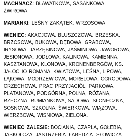
MACHNACZ
: BŁAWATKOWA, SASANKOWA,
ŻWIROWA.
MARIANKI
: LEŚNY ZAKĄTEK, WRZOSOWA.
WIENIEC
: AKACJOWA, BLUSZCZOWA, BRZESKA,
BRZOSOWA, BUKOWA, DĘBOWA, GRABOWA,
IRYSOWA, JARZĘBINOWA, JAŚMINOWA, JAWOROWA,
JESIONOWA, JODŁOWA, KALINOWA, KAMIENNA,
KASZTANOWA, KLONOWA, KRONENBERGÓW, KS.
JAŁOCHO ROMANA, KWIATOWA, LEŚNA, LIPOWA,
ŁĄKOWA, MODRZEWIOWA, MORELOWA, OGRODOWA,
ORZECHOWA, PRAC PRZYJACIÓŁ, PARKOWA,
PLATANOWA, PODGÓRNA, POLNA, RÓŻANA,
RZECZNA, RUMIANKOWA, SADOWA, SŁONECZNA,
SOSNOWA, SZKOLNA, ŚWIERKOWA, WIĄZOWA,
WIERZBOWA, WISNIOWA, ZIELONA.
WIENIEC ZALESIE
: BOCIANIA, CZAPLA, GOŁEBIA,
JASKÓŁCZA, JASTRZĘBIA, ŁĄBĘDZIA, SŁOWICZA,