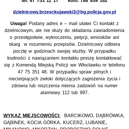
tel. 47 753 11 17 kom. 786 859 162
dzielnicowy.brzesckujawski3@bg.policja.gov.pl
Uwaga!
Podany adres e – mail ułatwi Ci kontakt z
dzielnicowym, ale nie służy do składania zawiadomienia
o przestępstwie, wykroczeniu, petycji, wniosków ani
skarg w rozumieniu przepisów. Dzielnicowy odbiera
pocztę w godzinach swojej służby. W przypadku
trudności z nawiązaniem kontaktu proszę kontaktować
się z Komendą Miejską Policji we Włocławku nr telefonu
47 75 351 48. W przypadku spraw pilnych i
niecierpiących zwłoki dotyczących zagrożenia życia i
zdrowia lub niszczenia mienia zadzwoń na numer
alarmowy 112 lub 997.
WYKAZ MIEJSCOWOŚCI:
BARCIKOWO, DĄBRÓWKA,
GĄBINEK, KOCIA GÓRKA, KUCERZ, LUBANIE,