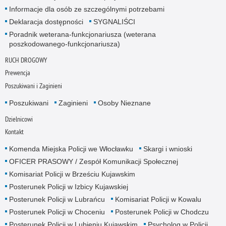
Informacje dla osób ze szczególnymi potrzebami
Deklaracja dostępności
SYGNALIŚCI
Poradnik weterana-funkcjonariusza (weterana
poszkodowanego-funkcjonariusza)
RUCH DROGOWY
Prewencja
Poszukiwani i Zaginieni
Poszukiwani
Zaginieni
Osoby Nieznane
Dzielnicowi
Kontakt
Komenda Miejska Policji we Włocławku
Skargi i wnioski
OFICER PRASOWY / Zespół Komunikacji Społecznej
Komisariat Policji w Brześciu Kujawskim
Posterunek Policji w Izbicy Kujawskiej
Posterunek Policji w Lubrańcu
Komisariat Policji w Kowalu
Posterunek Policji w Choceniu
Posterunek Policji w Chodczu
Posterunek Policji w Lubieniu Kujawskim
Psycholog w Policji