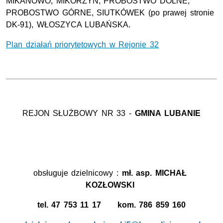
MIKANOWO, MIKORZYN, PROBOSTWO DOLNE,
PROBOSTWO GÓRNE, SIUTKÓWEK (po prawej stronie
DK-91), WŁOSZYCA LUBAŃSKA.
Plan działań priorytetowych w Rejonie 32
REJON SŁUŻBOWY NR 33 -
GMINA
LUBANIE
obsługuje dzielnicowy :
mł. asp.
MICHAŁ
KOZŁOWSKI
tel. 47 753 11 17 kom. 786 859 160