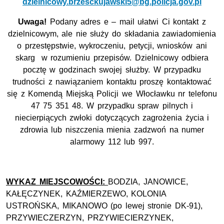
dzielnicowy.brzesckujawski5@bg.policja.gov.pl
Uwaga!
Podany adres e – mail ułatwi Ci kontakt z
dzielnicowym, ale nie służy do składania zawiadomienia
o przestępstwie, wykroczeniu, petycji, wniosków ani
skarg w rozumieniu przepisów. Dzielnicowy odbiera
pocztę w godzinach swojej służby. W przypadku
trudności z nawiązaniem kontaktu proszę kontaktować
się z Komendą Miejską Policji we Włocławku nr telefonu
47 75 351 48. W przypadku spraw pilnych i
niecierpiących zwłoki dotyczących zagrożenia życia i
zdrowia lub niszczenia mienia zadzwoń na numer
alarmowy 112 lub 997.
WYKAZ MIEJSCOWOŚCI:
BODZIA, JANOWICE,
KAŁĘCZYNEK, KAŹMIERZEWO, KOLONIA
USTROŃSKA, MIKANOWO (po lewej stronie DK-91),
PRZYWIECZERZYN, PRZYWIECIERZYNEK,