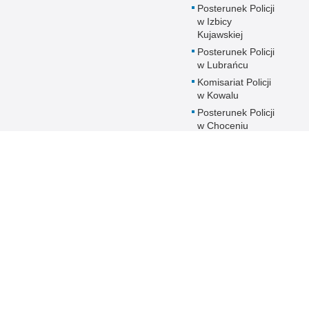
Posterunek Policji
w Izbicy
Kujawskiej
Posterunek Policji
w Lubrańcu
Komisariat Policji
w Kowalu
Posterunek Policji
w Choceniu
Posterunek Policji
w Chodczu
Posterunek Policji
w Lubieniu
Kujawskim
Psycholog w
Policji