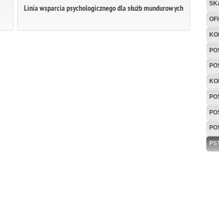
SK
Linia wsparcia psychologicznego dla służb mundurowych
OF
KO
PO
PO
KO
PO
PO
PO
PS