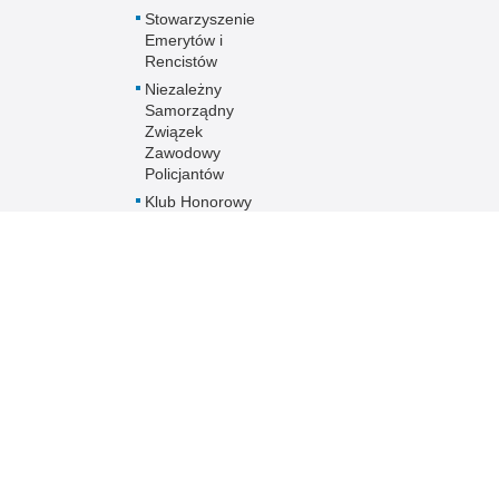
Stowarzyszenie
Emerytów i
Rencistów
Niezależny
Samorządny
Związek
Zawodowy
Policjantów
Klub Honorowy
Dawców Krwi przy
KMP we
Włocławku
Informacje dla
osób ze
szczególnymi
potrzebami
Deklaracja
dostępności
SYGNALIŚCI
Poradnik
weterana-