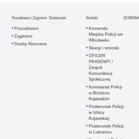
Poszukiwani i Zaginieni
Dzielnicowi
Kontakt
OCHRONA
Poszukiwani
Komenda
Miejska Policji we
Zaginieni
Włocławku
Osoby Nieznane
Skargi i wnioski
OFICER
PRASOWY /
Zespół
Komunikacji
Społecznej
Komisariat Policji
w Brześciu
Kujawskim
Posterunek Policji
w Izbicy
Kujawskiej
Posterunek Policji
w Lubrańcu