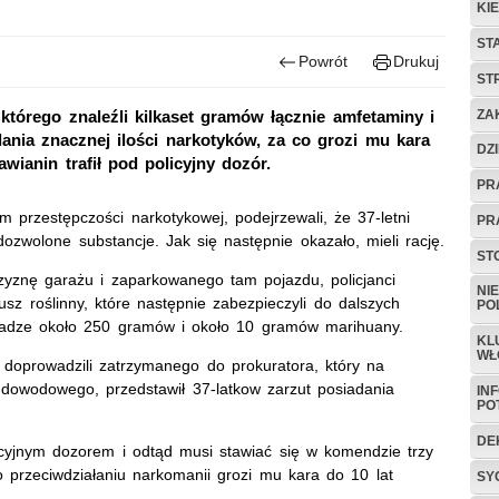
KI
ST
Powrót
Drukuj
ST
ZA
 którego znaleźli kilkaset gramów łącznie amfetaminy i
ania znacznej ilości narkotyków, za co grozi mu kara
DZ
wianin trafił pod policyjny dozór.
PR
m przestępczości narkotykowej, podejrzewali, że 37-letni
PR
zwolone substancje. Jak się następnie okazało, mieli rację.
ST
yznę garażu i zaparkowanego tam pojazdu, policjanci
NI
susz roślinny, które następnie zabezpieczyli do dalszych
PO
wadze około 250 gramów i około 10 gramów marihuany.
KL
WŁ
 doprowadzili zatrzymanego do prokuratora, który na
 dowodowego, przedstawił 37-latkow zarzut posiadania
IN
PO
DE
icyjnym dozorem i odtąd musi stawiać się w komendzie trzy
 przeciwdziałaniu narkomanii grozi mu kara do 10 lat
SY