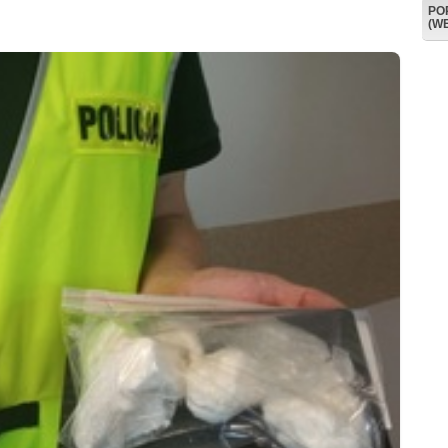
PO
(W