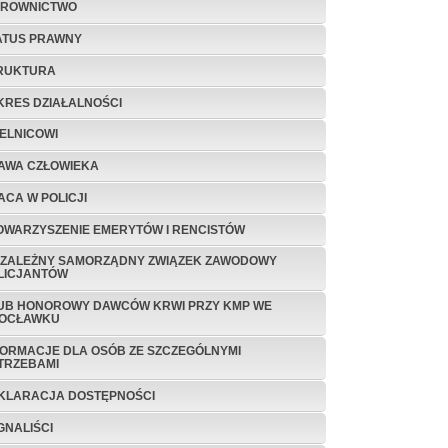
EROWNICTWO
ATUS PRAWNY
RUKTURA
KRES DZIAŁALNOŚCI
IELNICOWI
AWA CZŁOWIEKA
ACA W POLICJI
OWARZYSZENIE EMERYTÓW I RENCISTÓW
EZALEŻNY SAMORZĄDNY ZWIĄZEK ZAWODOWY
LICJANTÓW
UB HONOROWY DAWCÓW KRWI PRZY KMP WE
OCŁAWKU
FORMACJE DLA OSÓB ZE SZCZEGÓLNYMI
TRZEBAMI
KLARACJA DOSTĘPNOŚCI
GNALIŚCI