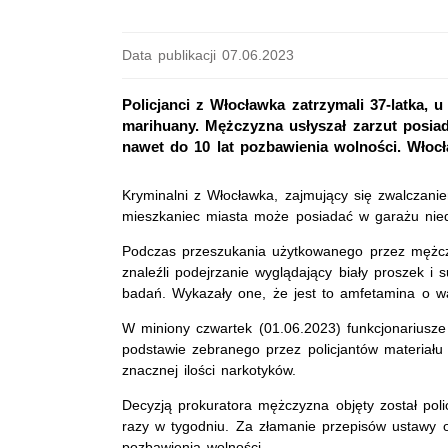
Data publikacji 07.06.2023
Policjanci z Włocławka zatrzymali 37-latka, u
marihuany. Mężczyzna usłyszał zarzut posiad
nawet do 10 lat pozbawienia wolności. Włocła
Kryminalni z Włocławka, zajmujący się zwalczanie
mieszkaniec miasta może posiadać w garażu niedo
Podczas przeszukania użytkowanego przez mężcz
znaleźli podejrzanie wyglądający biały proszek i 
badań. Wykazały one, że jest to amfetamina o 
W miniony czwartek (01.06.2023) funkcjonariusze
podstawie zebranego przez policjantów materiału
znacznej ilości narkotyków.
Decyzją prokuratora mężczyzna objęty został pol
razy w tygodniu. Za złamanie przepisów ustawy o
pozbawienia wolności.