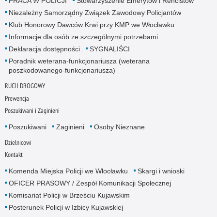
PRACA W POLICJI
Stowarzyszenie Emerytów i Rencistów
Niezależny Samorządny Związek Zawodowy Policjantów
Klub Honorowy Dawców Krwi przy KMP we Włocławku
Informacje dla osób ze szczególnymi potrzebami
Deklaracja dostępności
SYGNALIŚCI
Poradnik weterana-funkcjonariusza (weterana
poszkodowanego-funkcjonariusza)
RUCH DROGOWY
Prewencja
Poszukiwani i Zaginieni
Poszukiwani
Zaginieni
Osoby Nieznane
Dzielnicowi
Kontakt
Komenda Miejska Policji we Włocławku
Skargi i wnioski
OFICER PRASOWY / Zespół Komunikacji Społecznej
Komisariat Policji w Brześciu Kujawskim
Posterunek Policji w Izbicy Kujawskiej