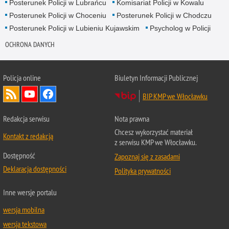
Posterunek Policji w Lubrańcu
Komisariat Policji w Kowalu
Posterunek Policji w Choceniu
Posterunek Policji w Chodczu
Posterunek Policji w Lubieniu Kujawskim
Psycholog w Policji
OCHRONA DANYCH
Policja online
Biuletyn Informacji Publicznej
BIP KMP we Włocławku
Redakcja serwisu
Nota prawna
Chcesz wykorzystać materiał
Kontakt z redakcją
z serwisu KMP we Włocławku.
Dostępność
Zapoznaj się z zasadami
Deklaracja dostępności
Polityka prywatności
Inne wersje portalu
wersja mobilna
wersja tekstowa